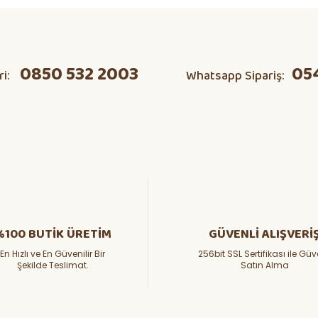
ta domates v s herşeyi kendim
Ürün hakkında henüz soru sorulmamış.
0850 532 2003
05
ri:
Whatsapp Sipariş:
Soru Sor
için çok teşekkürler
%100 BUTİK ÜRETİM
GÜVENLİ ALIŞVERİ
En Hızlı ve En Güvenilir Bir
256bit SSL Sertifikası ile Güv
Şekilde Teslimat.
Satın Alma