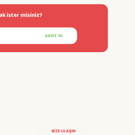
k ister misiniz?
KAYIT OL
Yardıma mı
ihtiyacınız var?
BİZE ULAŞIN
Diğer yorumları göster