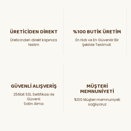
ÜRETİCİDEN DİREKT
%100 BUTİK ÜRETİM
Üreticinden direkt kapınıza
En Hızlı ve En Güvenilir Bir
teslim
Şekilde Teslimat.
GÜVENLİ ALIŞVERİŞ
MÜŞTERİ
MEMNUNİYETİ
256bit SSL Sertifikası ile
Güvenli
%100 Müşteri memnuniyeti
Satın Alma
sağlıyoruz