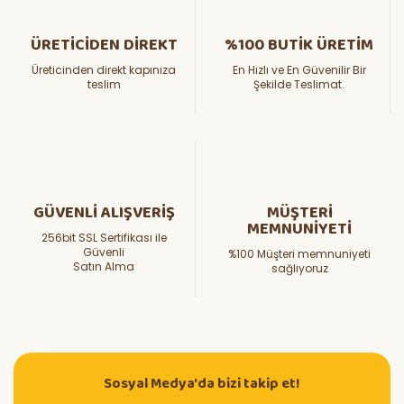
ÜRETİCİDEN DİREKT
%100 BUTİK ÜRETİM
Üreticinden direkt kapınıza
En Hızlı ve En Güvenilir Bir
teslim
Şekilde Teslimat.
GÜVENLİ ALIŞVERİŞ
MÜŞTERİ
MEMNUNİYETİ
256bit SSL Sertifikası ile
Güvenli
%100 Müşteri memnuniyeti
Satın Alma
sağlıyoruz
Sosyal Medya'da bizi takip et!