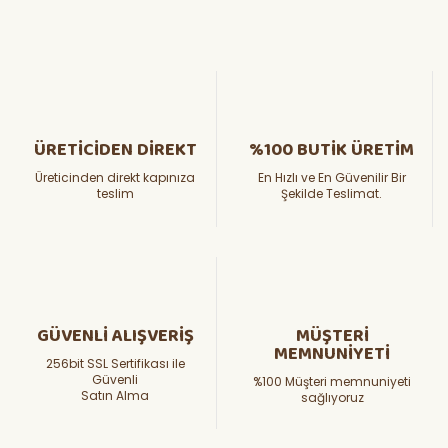
ÜRETİCİDEN DİREKT
%100 BUTİK ÜRETİM
Üreticinden direkt kapınıza
En Hızlı ve En Güvenilir Bir
teslim
Şekilde Teslimat.
GÜVENLİ ALIŞVERİŞ
MÜŞTERİ
MEMNUNİYETİ
256bit SSL Sertifikası ile
Güvenli
%100 Müşteri memnuniyeti
Satın Alma
sağlıyoruz