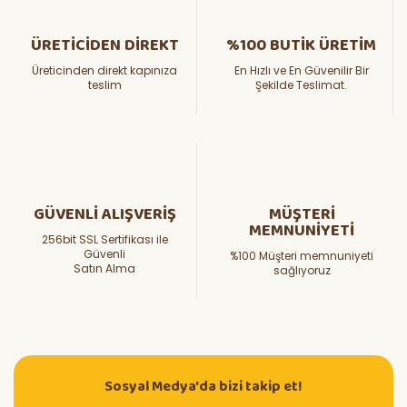
ÜRETİCİDEN DİREKT
%100 BUTİK ÜRETİM
Üreticinden direkt kapınıza
En Hızlı ve En Güvenilir Bir
teslim
Şekilde Teslimat.
GÜVENLİ ALIŞVERİŞ
MÜŞTERİ
MEMNUNİYETİ
256bit SSL Sertifikası ile
Güvenli
%100 Müşteri memnuniyeti
Satın Alma
sağlıyoruz
Sosyal Medya'da bizi takip et!