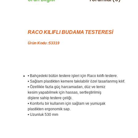
RACO KILIFLI BUDAMA TESTERESİ
Ürün Kodu :53319
• Bahçedeki bütün testere işleri için Raco kılıflı testere.
• Sağlam plastikten kemere takılabilir özel tasarlanmış kılıf.
• Özellikle fazla güç harcamadan, düz ve temiz
kesim yapabilmek için hassas, sertleştirilmiş
dişlere sahip testere çeliği.
• Konforlu bir kullanım için sağlam ve yumuşak
plastikten ergonomik sap.
• Uzunluk 530 mm