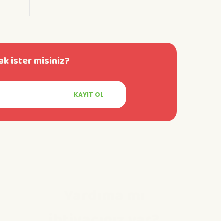
k ister misiniz?
KAYIT OL
Yardıma mı
ihtiyacınız var?