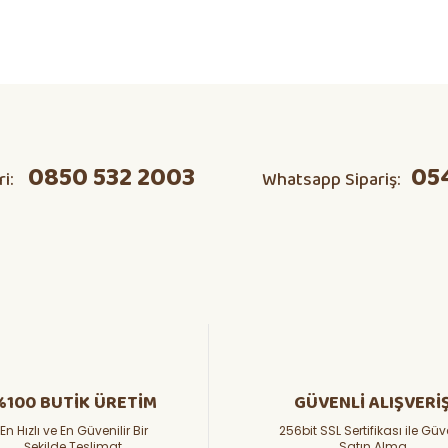
ta domates v s herşeyi kendim
Ürün hakkında henüz soru sorulmamış.
Bu ürüne ilk yorumu siz yapın!
0850 532 2003
05
ri:
Whatsapp Sipariş:
Yorum Yaz
Soru Sor
%100 BUTİK ÜRETİM
GÜVENLİ ALIŞVERİ
En Hızlı ve En Güvenilir Bir
256bit SSL Sertifikası ile Güv
Şekilde Teslimat.
Satın Alma