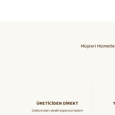
Daha alış veriş olmadı olursa biber patlıcan salatası kap
yetisdiriyorum
Huzeyfe Özçetin | 12/07/2026
Müşteri Hizmetle
Dikkatli olunması lazım
ÖZKAN YILMAZ | 10/07/2026
Yanlış fide, bosa giden emekler
Osman KORKMAZ | 05/07/2026
hızlı ve güvenli kargoda güzel
ADEM BARAN | 26/06/2026
ÜRETİCİDEN DİREKT
Üreticinden direkt kapınıza teslim
Teşekkürler