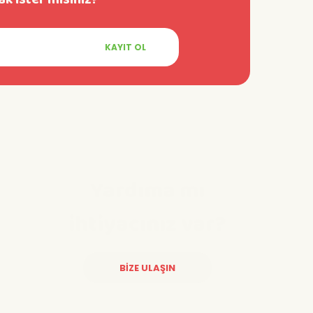
KAYIT OL
Yardıma mı
ihtiyacınız var?
BİZE ULAŞIN
Diğer yorumları göster