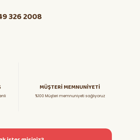
49 326 2008
Ş
MÜŞTERİ MEMNUNİYETİ
enli
%100 Müşteri memnuniyeti sağlıyoruz
k ister misiniz?