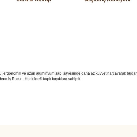
uşlu, ergonomik ve uzun alüminyum sapı sayesinde daha az kuvvet harcayarak buda
bilenmiş Raco – Hitekflon® kaplı bıçaklara sahiptir.
ta domates v s herşeyi kendim
Ürün hakkında henüz soru sorulmamış.
Bu ürüne ilk yorumu siz yapın!