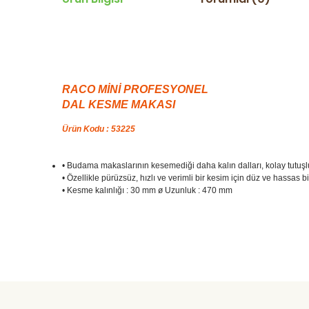
RACO MİNİ PROFESYONEL
DAL KESME MAKASI
Ürün Kodu : 53225
• Budama makaslarının kesemediği daha kalın dalları, kolay tut
• Özellikle pürüzsüz, hızlı ve verimli bir kesim için düz ve hassas 
• Kesme kalınlığı : 30 mm ø Uzunluk : 470 mm
Daha alış veriş olmadı olursa biber patlıcan salatası kap
yetisdiriyorum