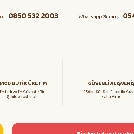
0850 532 2003
05
ri:
Whatsapp Sipariş:
Yorum Yaz
Soru Sor
%100 BUTİK ÜRETİM
GÜVENLİ ALIŞVERİ
En Hızlı ve En Güvenilir Bir
256bit SSL Sertifikası ile Güv
Şekilde Teslimat.
Satın Alma
Bizden haberdar olma