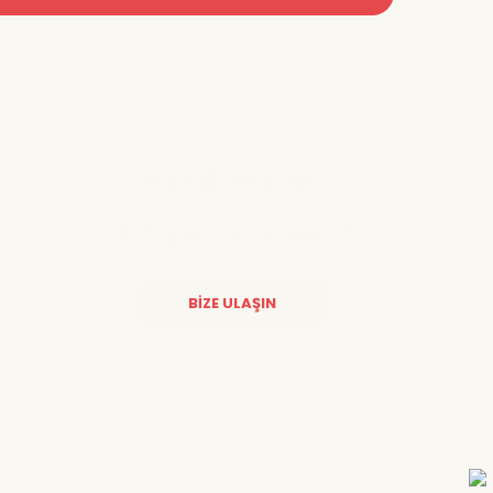
Yardıma mı
ihtiyacınız var?
BİZE ULAŞIN
Diğer yorumları göster