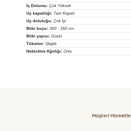
İç Dolumu:
Çok Yüksek
Uç kapalılığı:
Tam Kapalı
Uç doluluğu:
Çok İyi
Bitki boyu:
300 - 350 cm
Bitki yapısı:
Güçlü
Tüketim:
Silajlık
Hektolitre Ağırlığı:
Orta
Daha alış veriş olmadı olursa biber patlıcan salatası kap
yetisdiriyorum
Huzeyfe Özçetin | 12/07/2026
Müşteri Hizmetle
Dikkatli olunması lazım
ÖZKAN YILMAZ | 10/07/2026