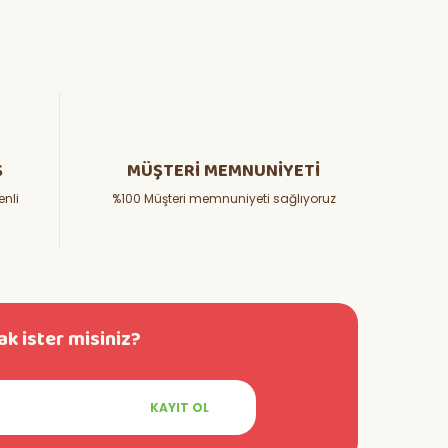
Ş
MÜŞTERİ MEMNUNİYETİ
enli
%100 Müşteri memnuniyeti sağlıyoruz
k ister misiniz?
KAYIT OL