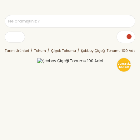
Tarım Ürünleri
Tohum
Çiçek Tohumu
Şebboy Çiçeği Tohumu 100 Adet
ÜCRETSİZ
KARGO