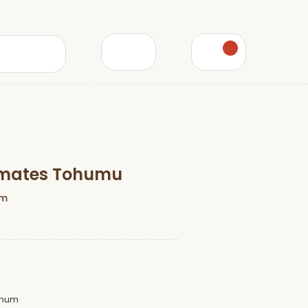
Domates Tohumu
um
Tohum