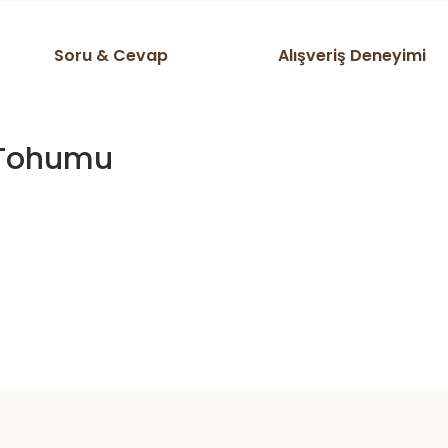
Soru & Cevap
Alışveriş Deneyimi
s Tohumu
ta domates v s herşeyi kendim
Ürün hakkında henüz soru sorulmamış.
Bu ürüne ilk yorumu siz yapın!