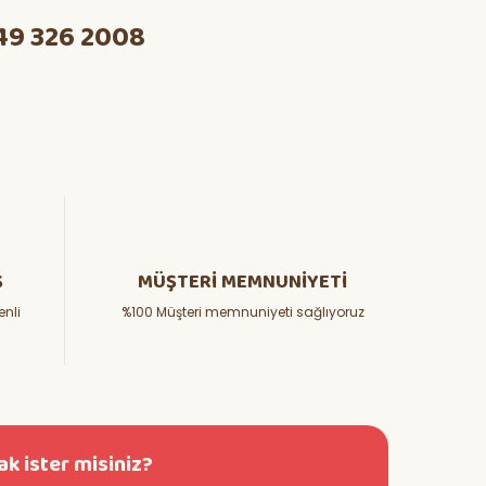
49 326 2008
Ş
MÜŞTERİ MEMNUNİYETİ
enli
%100 Müşteri memnuniyeti sağlıyoruz
k ister misiniz?