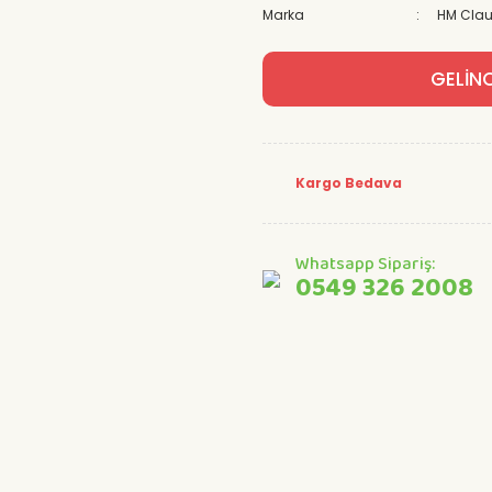
Marka
HM Cla
GELİN
Kargo Bedava
Whatsapp Sipariş:
0549 326 2008