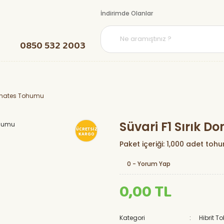
İndirimde Olanlar
0850 532 2003
Domates Tohumu
Süvari F1 Sırık 
ÜCRETSİZ
KARGO
Paket içeriği: 1,000 adet toh
0 - Yorum Yap
0,00 TL
Kategori
Hibrit 