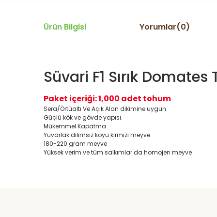
Ürün Bilgisi
Yorumlar(0)
Süvari F1 Sırık Domate
Paket içeriği: 1,000 adet tohum
Sera/Örtüaltı Ve Açık Alan dikimine uygun.
Güçlü kök ve gövde yapısı.
Mükemmel Kapatma
Yuvarlak dilimsiz koyu kırmızı meyve
180-220 gram meyve
Yüksek verim ve tüm salkımlar da homojen meyve
Daha alış veriş olmadı olursa biber patlıcan salatası kap
yetisdiriyorum
Huzeyfe Özçetin | 12/07/2026