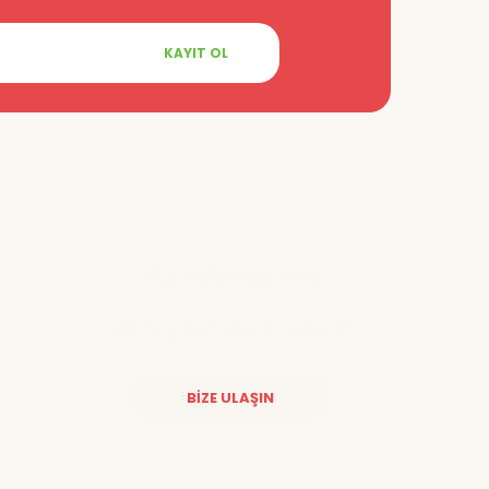
KAYIT OL
Yardıma mı
ihtiyacınız var?
BİZE ULAŞIN
Diğer yorumları göster