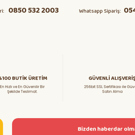
0850 532 2003
05
ri:
Whatsapp Sipariş:
Yorum Yaz
Soru Sor
%100 BUTİK ÜRETİM
GÜVENLİ ALIŞVERİ
En Hızlı ve En Güvenilir Bir
256bit SSL Sertifikası ile Güv
Şekilde Teslimat.
Satın Alma
Bizden haberdar olma