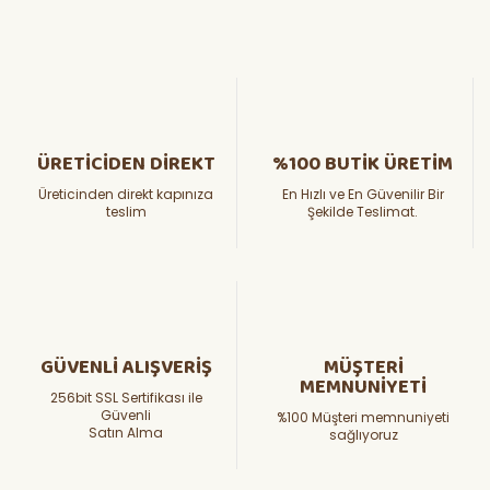
ÜRETİCİDEN DİREKT
%100 BUTİK ÜRETİM
Üreticinden direkt kapınıza
En Hızlı ve En Güvenilir Bir
teslim
Şekilde Teslimat.
GÜVENLİ ALIŞVERİŞ
MÜŞTERİ
MEMNUNİYETİ
256bit SSL Sertifikası ile
Güvenli
%100 Müşteri memnuniyeti
Satın Alma
sağlıyoruz