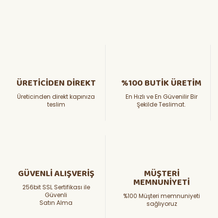
ÜRETİCİDEN DİREKT
%100 BUTİK ÜRETİM
Üreticinden direkt kapınıza
En Hızlı ve En Güvenilir Bir
teslim
Şekilde Teslimat.
GÜVENLİ ALIŞVERİŞ
MÜŞTERİ
MEMNUNİYETİ
256bit SSL Sertifikası ile
Güvenli
%100 Müşteri memnuniyeti
Satın Alma
sağlıyoruz