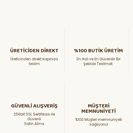
ÜRETİCİDEN DİREKT
%100 BUTİK ÜRETİM
Üreticinden direkt kapınıza
En Hızlı ve En Güvenilir Bir
teslim
Şekilde Teslimat.
GÜVENLİ ALIŞVERİŞ
MÜŞTERİ
MEMNUNİYETİ
256bit SSL Sertifikası ile
Güvenli
%100 Müşteri memnuniyeti
Satın Alma
sağlıyoruz