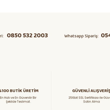
ta domates v s herşeyi kendim
Ürün hakkında henüz soru sorulmamış.
Bu ürüne ilk yorumu siz yapın!
0850 532 2003
05
ri:
Whatsapp Sipariş:
Yorum Yaz
Soru Sor
%100 BUTİK ÜRETİM
GÜVENLİ ALIŞVERİ
En Hızlı ve En Güvenilir Bir
256bit SSL Sertifikası ile Güv
Şekilde Teslimat.
Satın Alma