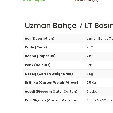
Uzman Bahçe 7 LT Basın
Adı (Description)
Uzman Bahçe 7 L
Kodu (Code)
K-72
Hacmi (Capacity)
7 Lt.
Renk (Colours)
Sarı
Net Kg (Carton Weight/Net)
7 Kg
Brüt Kg (Carton Weight/Gross)
9,5 Kg
Adedi (Pieces in Outer Carton)
6 adet
Koli Ölçüleri (Carton Measure)
41 x 59,5 x 52 cm