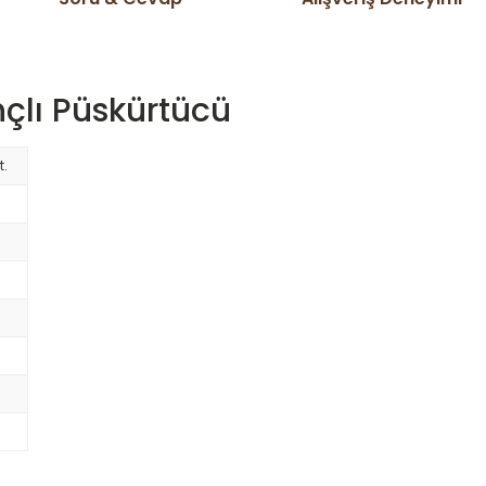
çlı Püskürtücü
t.