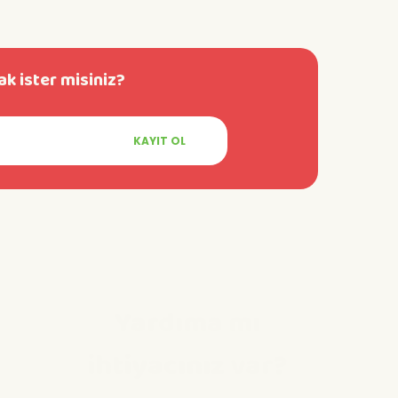
k ister misiniz?
KAYIT OL
Yardıma mı
ihtiyacınız var?