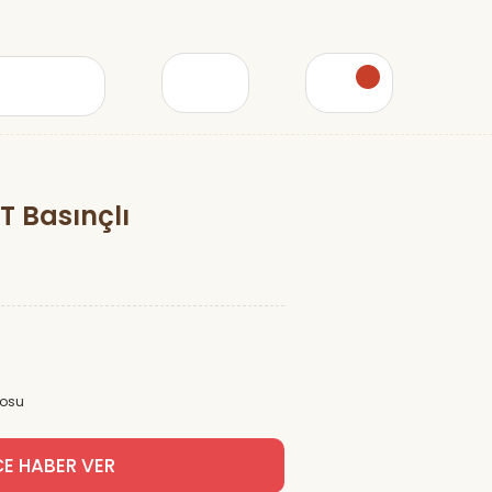
T Basınçlı
posu
CE HABER VER