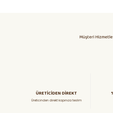
Daha alış veriş olmadı olursa biber patlıcan salatası kap
yetisdiriyorum
Huzeyfe Özçetin | 12/07/2026
Müşteri Hizmetle
Dikkatli olunması lazım
ÖZKAN YILMAZ | 10/07/2026
Yanlış fide, bosa giden emekler
Osman KORKMAZ | 05/07/2026
hızlı ve güvenli kargoda güzel
ADEM BARAN | 26/06/2026
ÜRETİCİDEN DİREKT
Üreticinden direkt kapınıza teslim
Teşekkürler
Haluk GEDİK | 23/06/2026