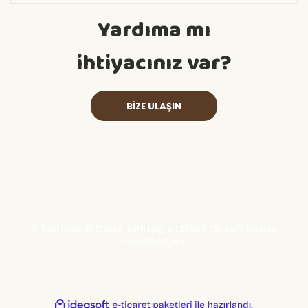
Yardıma mı
ihtiyacınız var?
BİZE ULAŞIN
© Telif Hakkı 2021 Kredi kartı bilgileri 256bit SSL sertifikası ile
korunmaktadır
ile
ideasoft
e-