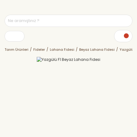
Tarım Ürünleri
Fideler
Lahana Fidesi
Beyaz Lahana Fidesi
Yazgülü F