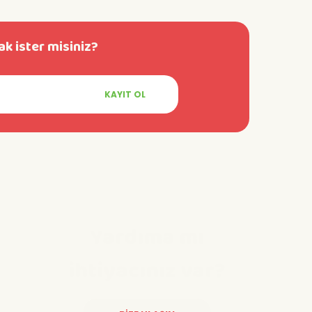
k ister misiniz?
KAYIT OL
Yardıma mı
ihtiyacınız var?