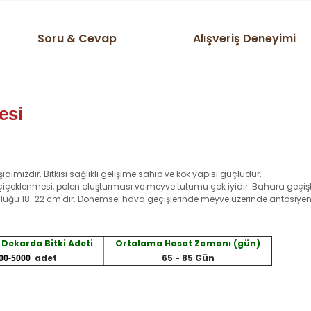
Soru & Cevap
Alışveriş Deneyimi
esi
idimizdir. Bitkisi sağlıklı gelişime sahip ve kök yapısı güçlüdür.
 çiçeklenmesi, polen oluşturması ve meyve tutumu çok iyidir. Bahara geçiş
nluğu 18-22 cm'dir. Dönemsel hava geçişlerinde meyve üzerinde antosiye
Dekarda Bitki Adeti
Ortalama Hasat Zamanı (gün)
00-5000
adet
65 - 85 Gün