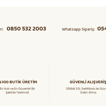
ta domates v s herşeyi kendim
Ürün hakkında henüz soru sorulmamış.
Bu ürüne ilk yorumu siz yapın!
0850 532 2003
05
ri:
Whatsapp Sipariş:
Yorum Yaz
Soru Sor
%100 BUTİK ÜRETİM
GÜVENLİ ALIŞVERİ
En Hızlı ve En Güvenilir Bir
256bit SSL Sertifikası ile Güv
Şekilde Teslimat.
Satın Alma