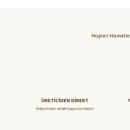
Daha alış veriş olmadı olursa biber patlıcan salatası kap
yetisdiriyorum
Huzeyfe Özçetin | 12/07/2026
Müşteri Hizmetle
Dikkatli olunması lazım
ÖZKAN YILMAZ | 10/07/2026
Yanlış fide, bosa giden emekler
Osman KORKMAZ | 05/07/2026
hızlı ve güvenli kargoda güzel
ADEM BARAN | 26/06/2026
ÜRETİCİDEN DİREKT
Üreticinden direkt kapınıza teslim
Teşekkürler
Haluk GEDİK | 23/06/2026