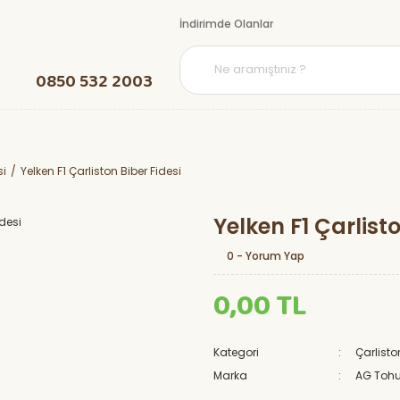
İndirimde Olanlar
0850 532 2003
si
Yelken F1 Çarliston Biber Fidesi
Yelken F1 Çarlisto
0 - Yorum Yap
0,00 TL
Kategori
Çarlisto
Marka
AG Toh