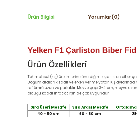
Ürün Bilgisi
Yorumlar(0)
Yelken F1 Çarliston Biber Fid
Ürün Özellikleri
Tek mahsul (kış) üretimlerine önerdiğimiz çarliston biber çeş
Boğum araları kısadır ve erken verime yatar. Kış aylarında
raf ömrü uzun ve parlaktır. Meyve çapı 3-4 cm, meyve uzu
olduğu kadar ihracat için de çok uygundur.
Sıra Üzeri Mesafe
Sıra Arası Mesafe
Ortalama 
40 - 50 cm
60 - 80 cm
25