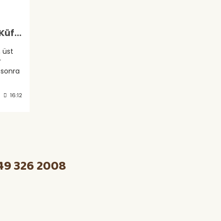
Cercospora Yaprak Küfü Hastalığı
, üst
r
 sonra
lı
bir
16:12
49 326 2008