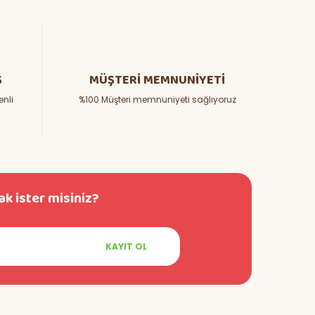
Ş
MÜŞTERİ MEMNUNİYETİ
enli
%100 Müşteri memnuniyeti sağlıyoruz
k ister misiniz?
KAYIT OL