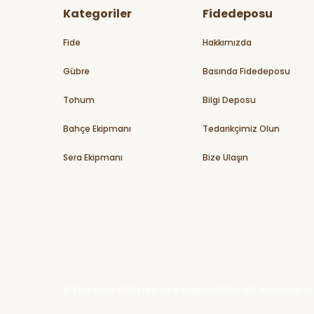
Kategoriler
Fidedeposu
Fide
Hakkımızda
Gübre
Basında Fidedeposu
Tohum
Bilgi Deposu
Bahçe Ekipmanı
Tedarikçimiz Olun
Sera Ekipmanı
Bize Ulaşın
© Telif Hakkı 2021 Kredi kartı bilgileri 256bit SSL sertifikası 