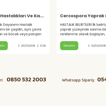
Bitki Hastalıkları Ve Kısaltmaları
ık Dayanımı Hastalık
HASTALIK BELİRTİLERİ İlk belirti
mı bir çeşidin, aynı çevre
yaprak yüzeyinde sarımsı bi
arı ve böcek veya patojen
renklenme olarak başlayan,
ı altındaki hassas bitki
genişleyerek etrafı sarı halka
rine kıyasla belirli bir...
kahverengimsi bir renk alan 
amı
Devamı
30/11/2018
11:26
13/02/2018
0850 532 2003
05
ri:
Whatsapp Sipariş: