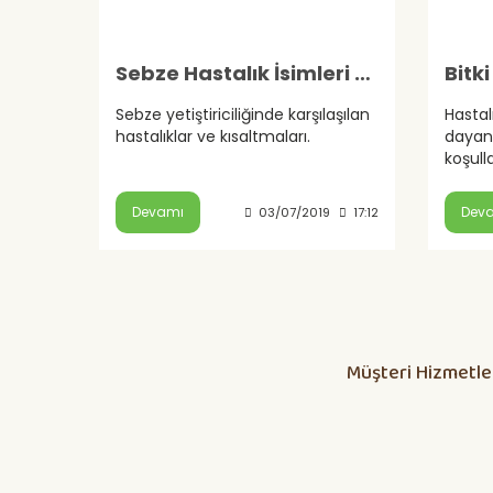
Sebze Hastalık İsimleri Ve Kısaltmaları
Sebze yetiştiriciliğinde karşılaşılan
Hastal
hastalıklar ve kısaltmaları.
dayanı
koşull
baskıs
çeşitle
Devamı
Dev
03/07/2019
17:12
Müşteri Hizmetle