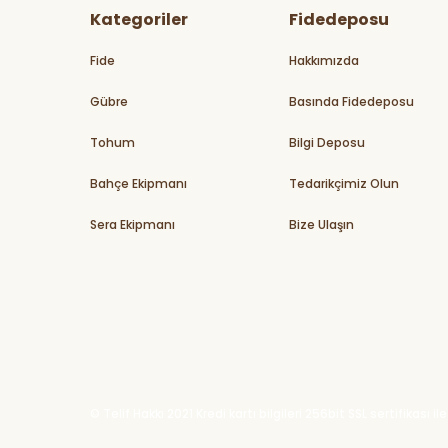
Kategoriler
Fidedeposu
Fide
Hakkımızda
Gübre
Basında Fidedeposu
Tohum
Bilgi Deposu
Bahçe Ekipmanı
Tedarikçimiz Olun
Sera Ekipmanı
Bize Ulaşın
© Telif Hakkı 2021 Kredi kartı bilgileri 256bit SSL sertifikası 