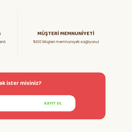
Ş
MÜŞTERİ MEMNUNİYETİ
enli
%100 Müşteri memnuniyeti sağlıyoruz
k ister misiniz?
KAYIT OL