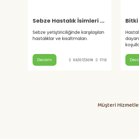
Sebze Hastalık İsimleri Ve Kısaltmaları
Sebze yetiştiriciliğinde karşılaşılan
Hastal
hastalıklar ve kısaltmaları.
dayanı
koşull
baskıs
çeşitle
Devamı
Dev
03/07/2019
17:12
Müşteri Hizmetle