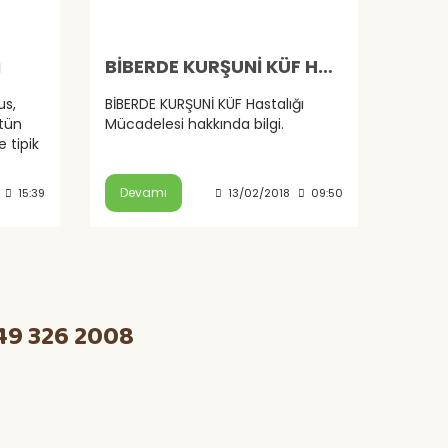
ı
BİBERDE KURŞUNİ KÜF Hastalığı
us,
BİBERDE KURŞUNİ KÜF Hastalığı
ütün
Mücadelesi hakkında bilgi.
e tipik
vdede
sulu
Devamı
15:39
13/02/2018
09:50
49 326 2008