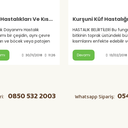
Bitki Hastalıkları Ve Kısaltmaları
Kurşuni Küf Hastalığ
ık Dayanımı Hastalık
HASTALIK BELİRTİLERİ Bu fung
mı bir çeşidin, aynı çevre
bitkinin toprak üstündeki b
arı ve böcek veya patojen
kısımlarını enfekte edebilir v
ı altındaki hassas bitki
olarak yaralardan girer. Gö
rine kıyasla belirli bir...
enfeksiyon başlangıcı oval, 
amı
Devamı
30/11/2018
11:26
13/02/2018
0850 532 2003
05
ri:
Whatsapp Sipariş: