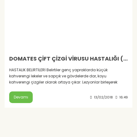
DOMATES ÇİFT ÇİZGİ VİRUSU HASTALIĞI (SİN: ÇİFT ÇİZGİ)
HASTALIK BELİRTİLERİ Belirtiler genç yapraklarda küçük
kahverengi lekeler ve sapçık ve gövdelerde dar, koyu
kahverengi çizgiler olarak ortaya çıkar. Lezyonlar birleşerek
Devamı
13/02/2018
16:49