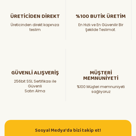
ÜRETİCİDEN DİREKT
%100 BUTİK ÜRETİM
Üreticinden direkt kapınıza
En Hızlı ve En Güvenilir Bir
teslim
Şekilde Teslimat.
GÜVENLİ ALIŞVERİŞ
MÜŞTERİ
MEMNUNİYETİ
256bit SSL Sertifikası ile
Güvenli
%100 Müşteri memnuniyeti
Satın Alma
sağlıyoruz
Sosyal Medya'da bizi takip et!