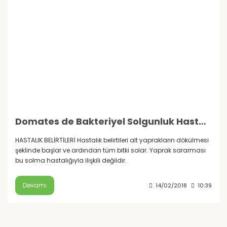
Domates de Bakteriyel Solgunluk Hastalığı
HASTALIK BELİRTİLERİ Hastalık belirtileri alt yaprakların dökülmesi
şeklinde başlar ve ardından tüm bitki solar. Yaprak sararması
bu solma hastalığıyla ilişkili değildir.
Devamı
14/02/2018
10:39