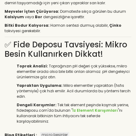
demiri taşıyamadığı için yeni çıkan yapraklar sarı kalır.
Meyveler İçten Çürüyorsa:
Domateste sıkça görülen bu durum
Kalsiyum
veya
Bor
dengesizliğine işarettir.
Bitki Bodur Kalıyorsa:
Hormon sentezi durmuş olabilir,
Çinko
takviyesi gerekebilir.
✅ Fide Deposu Tavsiyesi: Mikro
Besin Kullanırken Dikkat!
Toprak Analizi:
Toprağınızın pH değeri çok yüksekse, mikro
elementler orada olsa bile bitki onları alamaz. pH dengeleyici
ürünlerimize göz atın.
Yapraktan Uygulama:
Mikro elementler yapraktan (fısfıs
yöntemiyle) çok hızlı emilir. Acil durumlarda bu yöntemi tercih
edin.
Dengeli Karışımlar:
Tek tek element peşinde koşmak yerine,
fidedeposu.com'da bulunan "
İz Element Karışımları
"nı
kullanarak bitkinizin tüm ihtiyacını tek seferde
karşılayabilirsiniz.
Blog Etiketleri :
micro besinler