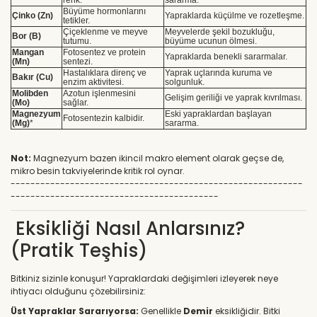
Büyüme hormonlarını
Çinko (Zn)
Yapraklarda küçülme ve rozetleşme.
tetikler.
Çiçeklenme ve meyve
Meyvelerde şekil bozukluğu,
Bor (B)
tutumu.
büyüme ucunun ölmesi.
Mangan
Fotosentez ve protein
Yapraklarda benekli sararmalar.
(Mn)
sentezi.
Hastalıklara direnç ve
Yaprak uçlarında kuruma ve
Bakır (Cu)
enzim aktivitesi.
solgunluk.
Molibden
Azotun işlenmesini
Gelişim geriliği ve yaprak kıvrılması.
(Mo)
sağlar.
Magnezyum
Eski yapraklardan başlayan
Fotosentezin kalbidir.
(Mg)
*
sararma.
Not:
Magnezyum bazen ikincil makro element olarak geçse de,
mikro besin takviyelerinde kritik rol oynar.
-----------------------------------------------------------
------------------------------------------
Eksikliği Nasıl Anlarsınız?
(Pratik Teşhis)
Bitkiniz sizinle konuşur! Yapraklardaki değişimleri izleyerek neye
ihtiyacı olduğunu çözebilirsiniz:
Üst Yapraklar Sararıyorsa:
Genellikle
Demir
eksikliğidir. Bitki