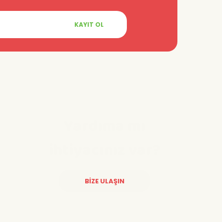
KAYIT OL
Yardıma mı
ihtiyacınız var?
BİZE ULAŞIN