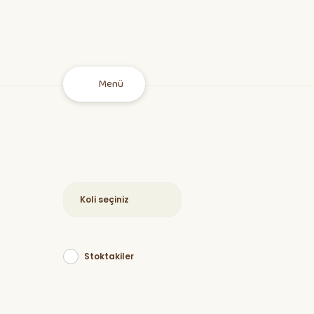
Menü
Fideler
Tohum
Stoktakiler