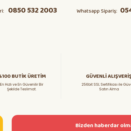
0850 532 2003
05
ri:
Whatsapp Sipariş:
%100 BUTİK ÜRETİM
GÜVENLİ ALIŞVERİ
En Hızlı ve En Güvenilir Bir
256bit SSL Sertifikası ile Güv
Şekilde Teslimat.
Satın Alma
Bizden haberdar olma