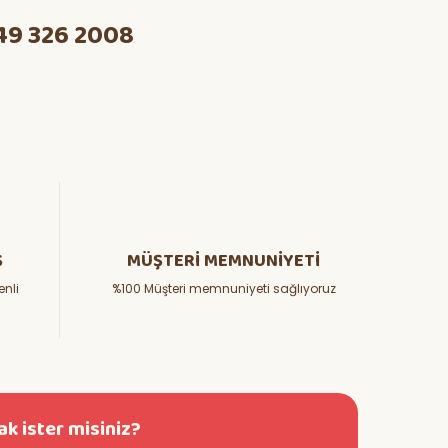
49 326 2008
Ş
MÜŞTERİ MEMNUNİYETİ
enli
%100 Müşteri memnuniyeti sağlıyoruz
k ister misiniz?