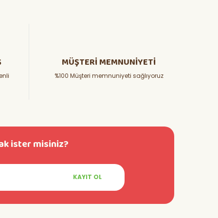
Ş
MÜŞTERİ MEMNUNİYETİ
enli
%100 Müşteri memnuniyeti sağlıyoruz
k ister misiniz?
KAYIT OL