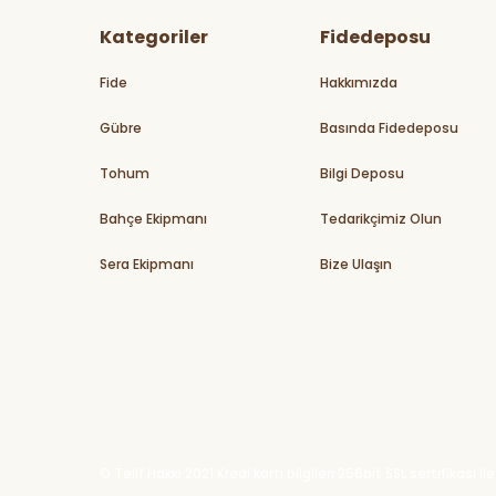
Kategoriler
Fidedeposu
Fide
Hakkımızda
Gübre
Basında Fidedeposu
Tohum
Bilgi Deposu
Bahçe Ekipmanı
Tedarikçimiz Olun
Sera Ekipmanı
Bize Ulaşın
© Telif Hakkı 2021 Kredi kartı bilgileri 256bit SSL sertifikası 