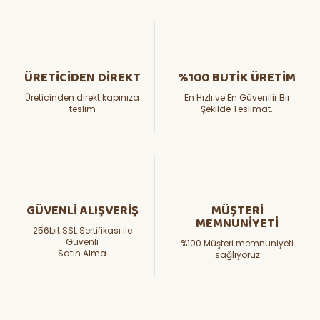
ÜRETİCİDEN DİREKT
%100 BUTİK ÜRETİM
Üreticinden direkt kapınıza
En Hızlı ve En Güvenilir Bir
teslim
Şekilde Teslimat.
GÜVENLİ ALIŞVERİŞ
MÜŞTERİ
MEMNUNİYETİ
256bit SSL Sertifikası ile
Güvenli
%100 Müşteri memnuniyeti
Satın Alma
sağlıyoruz