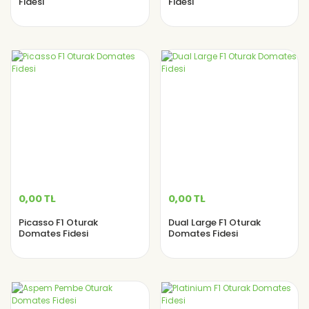
Fidesi
Fidesi
0,00 TL
0,00 TL
Picasso F1 Oturak
Dual Large F1 Oturak
Domates Fidesi
Domates Fidesi