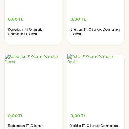
0,00 TL
0,00 TL
Karaköy F1 Oturak
Efekan F1 Oturak Domates
Domates Fidesi
Fidesi
0,00 TL
0,00 TL
Babacan F1 Oturak
Yekta F1 Oturak Domates