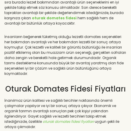
sıra burada lezzet bakımından avantajlı ürün seçeneklerini en iyi
şekilde takip etmek söz konusu olmaktadır. Son derece bereketli
toprakları avantajlı bir şekilde değerlendirmek istediğinizde, burada
karşınıza çıkan
oturak domates fidesi
hem sağlıklı hem de
avantajlı bir bütünlük ortaya koyacaktır.
İnsanların beğenerek tüketmiş olduğu lezzetli domates seçenekleri
her bakımdan avantajlı ve her bakımdan lezzetli bir sonuç ortaya
koymuştur. Çok lezzetli ve kaliteli bir görüntü bütünlüğü ile insanları
pozitif etkilemiş olan bu muazzam ürün seçeneği, gerçekten sofraları
daha zengin ve bereketli hale getirmek durumundadır. Organik
tarımı destekleme konusunda büyük bir avantaj yaratmış olan fide
seçenekleri iyi bir çözüm ve sağlıklı ürün bütünlüğünü ortaya
koymaktadır.
Oturak Domates Fidesi Fiyatları
İnanılmaz ürün kalitesi ve sağlıklı tercihler noktasında önemli
çalışmalar yapılıyor ve iyi bir sonuç ortaya çıkıyor. Ekonomik ve
organik tarımın avantajlı sonuçları pek çok kişiyi yakından
ilgilendiriyor. Gayet sağlıklı ve lezzetli tercihleri takip etmek
istediğinizde, özellikle
oturak domates fidesi fiyatları
uygun şekli ile
ortaya çıkmalıdır.