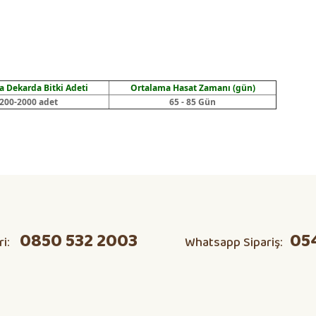
 Dekarda Bitki Adeti
Ortalama Hasat Zamanı (gün)
200-2000 adet
65 - 85 Gün
ta domates v s herşeyi kendim
Ürün hakkında henüz soru sorulmamış.
Bu ürüne ilk yorumu siz yapın!
0850 532 2003
05
ri:
Whatsapp Sipariş:
Yorum Yaz
Soru Sor