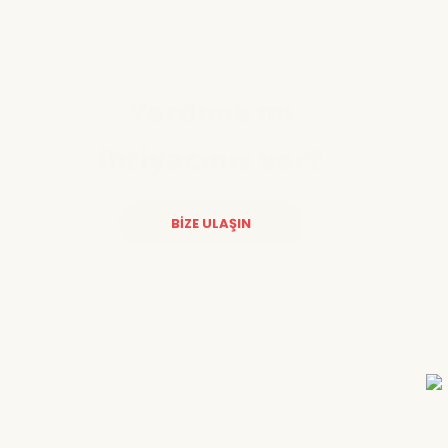
Yardıma mı
ihtiyacınız var?
BİZE ULAŞIN
Diğer yorumları göster