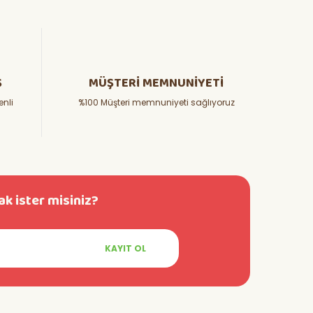
Ş
MÜŞTERİ MEMNUNİYETİ
enli
%100 Müşteri memnuniyeti sağlıyoruz
k ister misiniz?
KAYIT OL