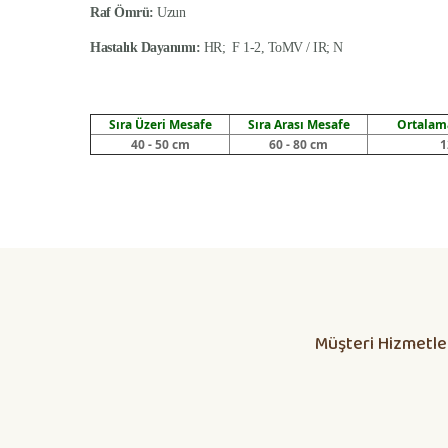
Raf Ömrü:
Uzun
Hastalık Dayanımı:
HR; F 1-2, ToMV / IR; N
Sıra Üzeri Mesafe
Sıra Arası Mesafe
Ortalama
40 - 50 cm
60 - 80 cm
1
Daha alış veriş olmadı olursa biber patlıcan salatası kap
yetisdiriyorum
Huzeyfe Özçetin | 12/07/2026
Müşteri Hizmetle
Dikkatli olunması lazım
ÖZKAN YILMAZ | 10/07/2026
Yanlış fide, bosa giden emekler