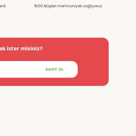
enli
%100 Müşteri memnuniyeti sağlıyoruz
k ister misiniz?
KAYIT OL
Yardıma mı