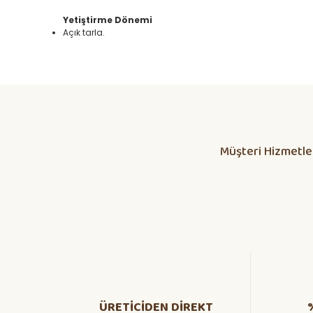
Yetiştirme Dönemi
Açık tarla.
Daha alış veriş olmadı olursa biber patlıcan salatası kap
yetisdiriyorum
Huzeyfe Özçetin | 12/07/2026
Müşteri Hizmetle
Dikkatli olunması lazım
ÖZKAN YILMAZ | 10/07/2026
Yanlış fide, bosa giden emekler
Osman KORKMAZ | 05/07/2026
hızlı ve güvenli kargoda güzel
ADEM BARAN | 26/06/2026
ÜRETİCİDEN DİREKT