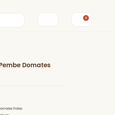
0
k Pembe Domates
Domates Fidesi