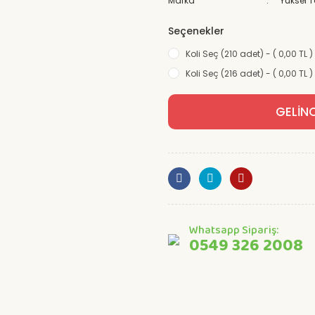
Marka
Yüksel 
Seçenekler
Koli Seç (210 adet) - ( 0,00 TL )
Koli Seç (216 adet) - ( 0,00 TL )
GELİN
Whatsapp Sipariş:
0549 326 2008