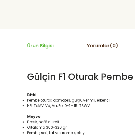
Ürün Bilgisi
Yorumlar(0)
Gülçin F1 Oturak Pembe
Bitki
Pembe oturak domates, güçlü,verimli, erkenci.
HR: ToMV, Vd, Va, Fol 0-1 - IR: TSWV
Meyve
Basık, hafif dilimli
Ortalama 300-320 gr
Pembe, sert, tat ve aroma çok iyi.