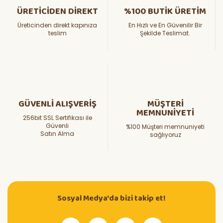
ÜRETİCİDEN DİREKT
%100 BUTİK ÜRETİM
Üreticinden direkt kapınıza
En Hızlı ve En Güvenilir Bir
teslim
Şekilde Teslimat.
GÜVENLİ ALIŞVERİŞ
MÜŞTERİ
MEMNUNİYETİ
256bit SSL Sertifikası ile
Güvenli
%100 Müşteri memnuniyeti
Satın Alma
sağlıyoruz
Sosyal Medya'da bizi takip et!