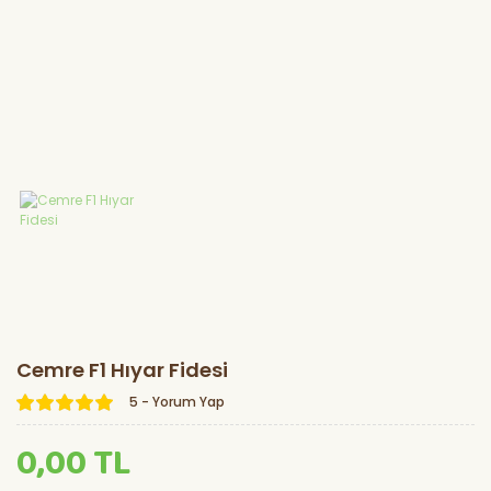
Marul Fidesi
Lahana Fidesi
Karnabahar
Fidesi
Brokoli Fidesi
Kereviz Fidesi
Cemre F1 Hıyar Fidesi
5 - Yorum Yap
0,00 TL