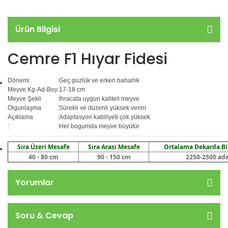
Ürün Bilgisi
Cemre F1 Hıyar Fidesi
Dönemi
:
Geç güzlük ve erken baharlık
Meyve Kg-Ad-Boy
:
17-18 cm
Meyve Şekli
:
İhracata uygun kaliteli meyve
Olgunlaşma
:
Sürekli ve düzenli yüksek verim
Açıklama
:
Adaptasyon kabiliyeti çok yüksek
:
:
Her bogumda meyve büyütür
Sıra Üzeri Mesafe
Sıra Arası Mesafe
Ortalama Dekarda Bit
40 - 80 cm
90 - 150 cm
2250-2500
ade
Yorumlar
Soru & Cevap