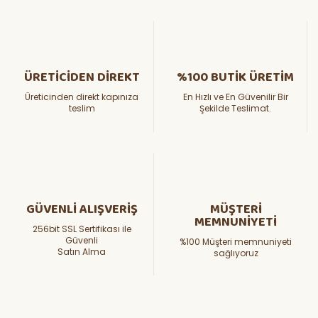
ÜRETİCİDEN DİREKT
%100 BUTİK ÜRETİM
Üreticinden direkt kapınıza
En Hızlı ve En Güvenilir Bir
teslim
Şekilde Teslimat.
GÜVENLİ ALIŞVERİŞ
MÜŞTERİ
MEMNUNİYETİ
256bit SSL Sertifikası ile
Güvenli
%100 Müşteri memnuniyeti
Satın Alma
sağlıyoruz