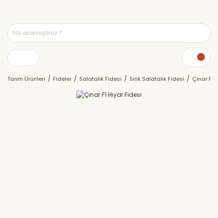
Tarım Ürünleri
Fideler
Salatalık Fidesi
Sırık Salatalık Fidesi
Çınar F1 