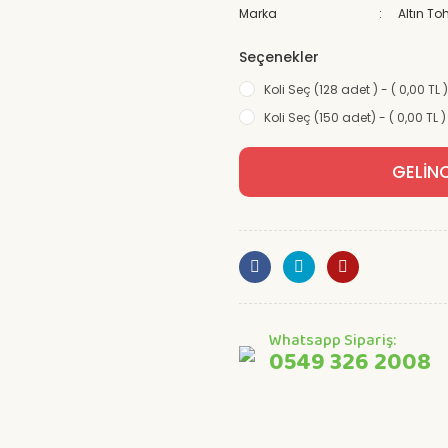
Marka
Altın T
Seçenekler
Koli Seç (128 adet ) - ( 0,00 TL 
Koli Seç (150 adet) - ( 0,00 TL )
GELİN
Whatsapp Sipariş:
0549 326 2008