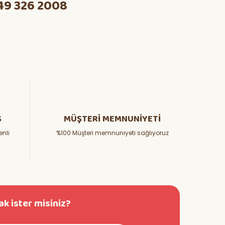
49 326 2008
Ş
MÜŞTERİ MEMNUNİYETİ
enli
%100 Müşteri memnuniyeti sağlıyoruz
k ister misiniz?