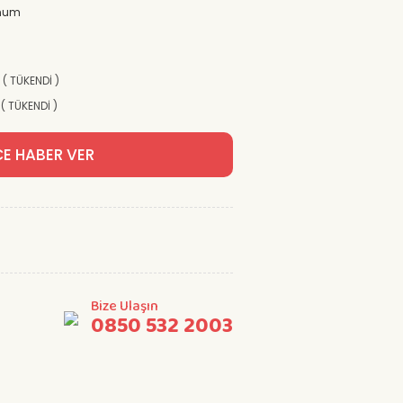
ohum
) ( TÜKENDİ )
 ( TÜKENDİ )
CE HABER VER
Bize Ulaşın
0850 532 2003