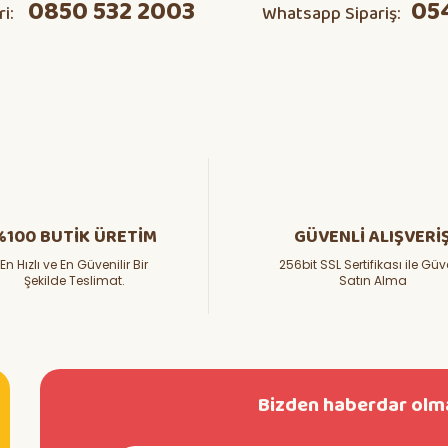
0850 532 2003
05
ri:
Whatsapp Sipariş:
Yorum Yaz
Soru Sor
%100 BUTİK ÜRETİM
GÜVENLİ ALIŞVERİ
En Hızlı ve En Güvenilir Bir
256bit SSL Sertifikası ile Güv
Şekilde Teslimat.
Satın Alma
Bizden haberdar olma