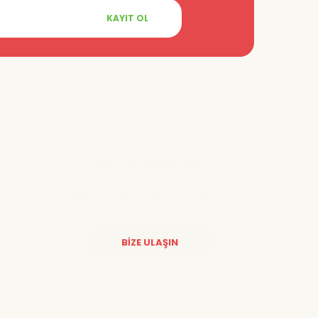
KAYIT OL
Yardıma mı
ihtiyacınız var?
BİZE ULAŞIN
Diğer yorumları göster