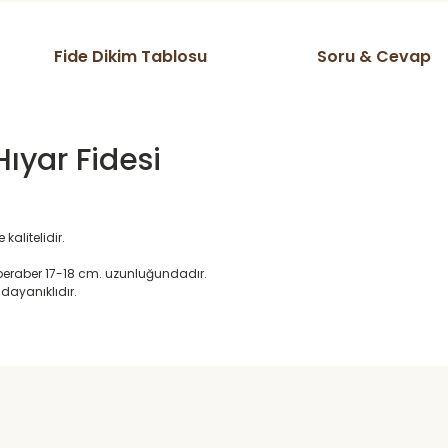
Fide Dikim Tablosu
Soru & Cevap
ıyar Fidesi
kalitelidir.
e beraber 17-18 cm. uzunluğundadır.
dayanıklıdır.
ta domates v s herşeyi kendim
Ürün hakkında henüz soru sorulmamış.
Bu ürüne ilk yorumu siz yapın!