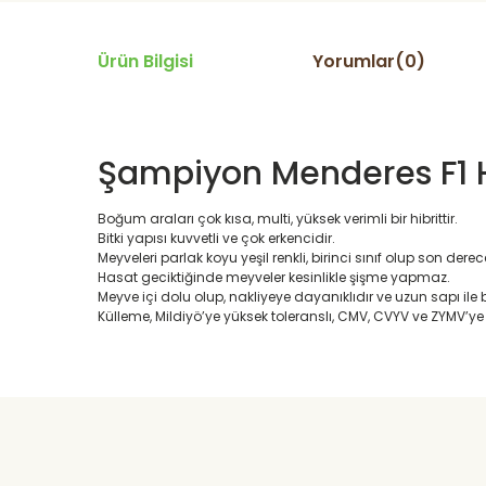
Ürün Bilgisi
Yorumlar(0)
Şampiyon Menderes F1 H
Boğum araları çok kısa, multi, yüksek verimli bir hibrittir.
Bitki yapısı kuvvetli ve çok erkencidir.
Meyveleri parlak koyu yeşil renkli, birinci sınıf olup son derece 
Hasat geciktiğinde meyveler kesinlikle şişme yapmaz.
Meyve içi dolu olup, nakliyeye dayanıklıdır ve uzun sapı il
Külleme, Mildiyö’ye yüksek toleranslı, CMV, CVYV ve ZYMV’ye 
Daha alış veriş olmadı olursa biber patlıcan salatası kap
yetisdiriyorum
Huzeyfe Özçetin | 12/07/2026