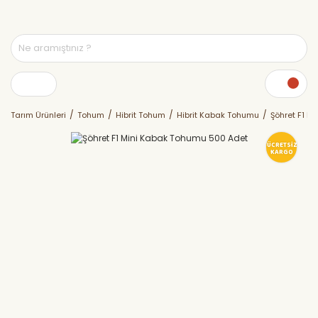
Tarım Ürünleri
Tohum
Hibrit Tohum
Hibrit Kabak Tohumu
Şöhret F1 M
ÜCRETSİZ
KARGO