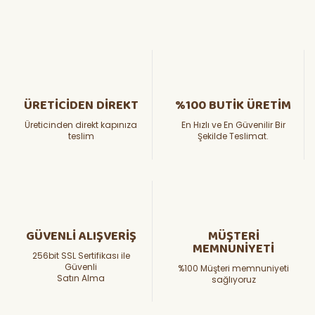
ÜRETİCİDEN DİREKT
%100 BUTİK ÜRETİM
Üreticinden direkt kapınıza
En Hızlı ve En Güvenilir Bir
teslim
Şekilde Teslimat.
GÜVENLİ ALIŞVERİŞ
MÜŞTERİ
MEMNUNİYETİ
256bit SSL Sertifikası ile
Güvenli
%100 Müşteri memnuniyeti
Satın Alma
sağlıyoruz