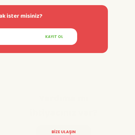
k ister misiniz?
KAYIT OL
Yardıma mı
ihtiyacınız var?
BİZE ULAŞIN