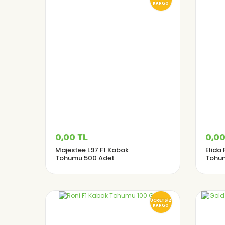
KARGO
0,00 TL
0,00
Majestee L97 F1 Kabak
Elida 
Tohumu 500 Adet
Tohu
ÜCRETSİZ
KARGO