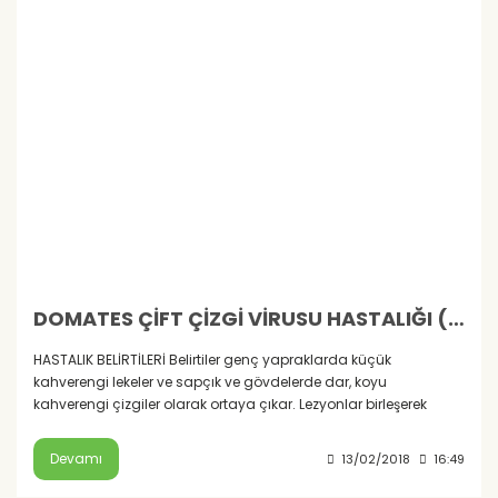
DOMATES ÇİFT ÇİZGİ VİRUSU HASTALIĞI (SİN: ÇİFT ÇİZGİ)
HASTALIK BELİRTİLERİ Belirtiler genç yapraklarda küçük
kahverengi lekeler ve sapçık ve gövdelerde dar, koyu
kahverengi çizgiler olarak ortaya çıkar. Lezyonlar birleşerek
Devamı
13/02/2018
16:49